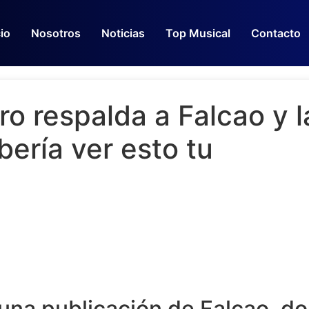
cio
Nosotros
Noticias
Top Musical
Contacto
ro respalda a Falcao y 
bería ver esto tu
una publicación de Falcao, d