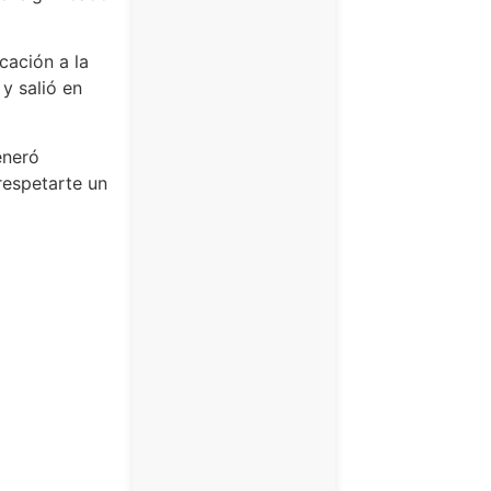
icación a la
y salió en
eneró
respetarte un