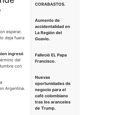
CORABASTOS.
o
Aumento de
accidentalidad en
ron esperar.
La Región del
lo deja fuera
Guavio.
ien ingresó
Falleció EL Papa
érmino del
Francisco.
idumbre con
Nuevas
ra
oportunidades de
en Argentina.
negocio para el
café colombiano
tras los aranceles
de Trump.