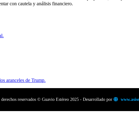
tar con cautela y análisis financiero.
l.
los aranceles de Trump.
 derechos reservados © Guavio Estéreo 2025 - Desarrollado por
www.asise